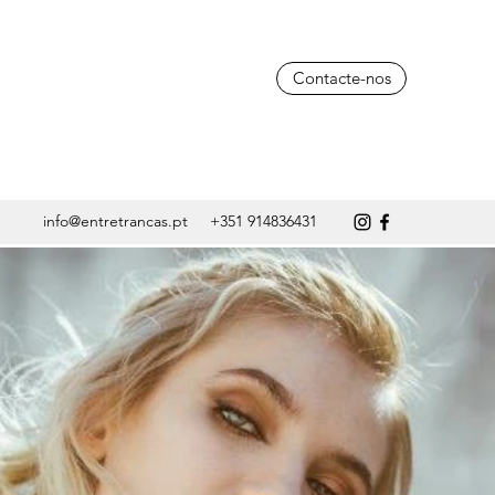
Contacte-nos
info@entretrancas.pt
+351 914836431