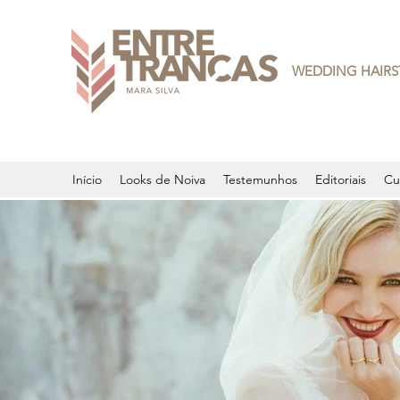
WEDDING HAIRS
Início
Looks de Noiva
Testemunhos
Editoriais
Cu